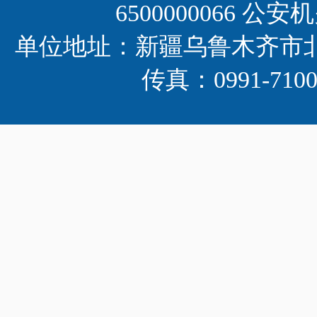
6500000066 公安
昌吉回族自治州
单位地址：新疆乌鲁木齐市北京南路
吐鲁番地区
巴音郭楞蒙古自治州
传真：0991-710
克拉玛依市
阿克苏地区
哈密地区
喀什地区
克孜勒苏柯尔克孜自治州
和田地区
阿拉尔市